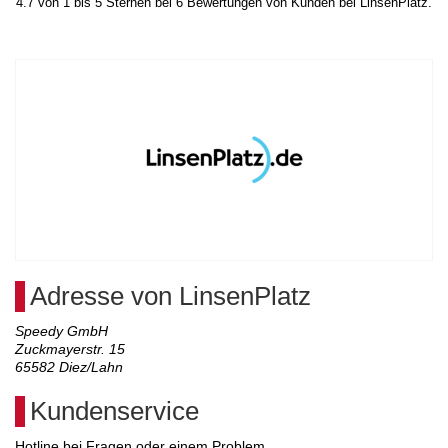
4.7
von
1
bis
5
Sternen bei
6
Bewertungen von Kunden bei LinsenPlatz.
Adresse von LinsenPlatz
Speedy GmbH
Zuckmayerstr. 15
65582
Diez/Lahn
Kundenservice
Hotline bei Fragen oder einem Problem.