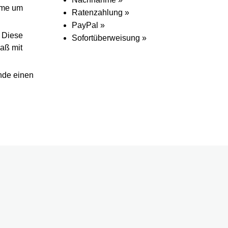
umme um
Ratenzahlung »
PayPal »
. Diese
Sofortüberweisung »
aß mit
nde einen