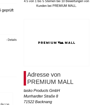
4.5
von
1
bis
5
Sternen bei
10
Bewertungen von
Kunden bei PREMIUM MALL.
6
geprüft
- Details
Adresse von
PREMIUM MALL
tasko Products GmbH
Murrhardter Straße 8
71522
Backnang